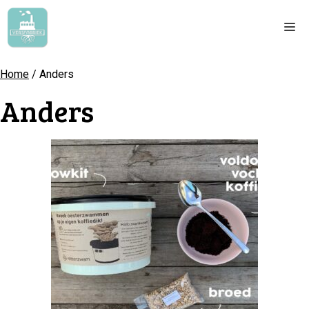
Ga
naar
Me
de
inhoud
Home
/ Anders
Anders