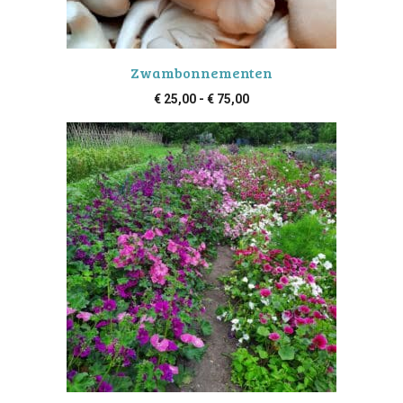
Zwambonnementen
Prijsklasse:
€
25,00
-
€
75,00
€ 25,00
tot
€ 75,00