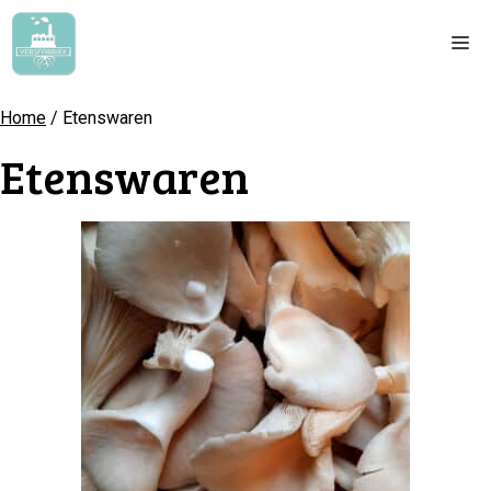
Ga
naar
Me
de
inhoud
Home
/ Etenswaren
Etenswaren